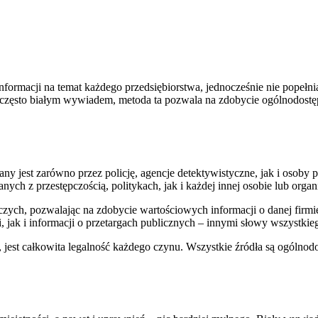
nformacji na temat każdego przedsiębiorstwa, jednocześnie nie popeł
często białym wywiadem, metoda ta pozwala na zdobycie ogólnodostęp
ny jest zarówno przez policję, agencje detektywistyczne, jak i osoby 
ch z przestępczością, politykach, jak i każdej innej osobie lub organi
czych, pozwalając na zdobycie wartościowych informacji o danej fir
jak i informacji o przetargach publicznych – innymi słowy wszystkiego
, jest całkowita legalność każdego czynu. Wszystkie źródła są ogólno