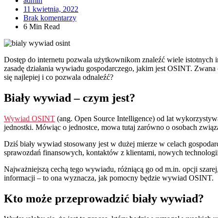
admin
11 kwietnia, 2022
Brak komentarzy
6 Min Read
Dostęp do internetu pozwala użytkownikom znaleźć wiele istotnych i
zasadę działania wywiadu gospodarczego, jakim jest OSINT. Zwana 
się najlepiej i co pozwala odnaleźć?
Biały wywiad – czym jest?
Wywiad OSINT
(ang. Open Source Intelligence) od lat wykorzystywa
jednostki. Mówiąc o jednostce, mowa tutaj zarówno o osobach związany
Dziś biały wywiad stosowany jest w dużej mierze w celach gospodar
sprawozdań finansowych, kontaktów z klientami, nowych technologii, 
Najważniejszą cechą tego wywiadu, różniącą go od m.in. opcji szarej
informacji – to ona wyznacza, jak pomocny będzie wywiad OSINT.
Kto może przeprowadzić biały wywiad?